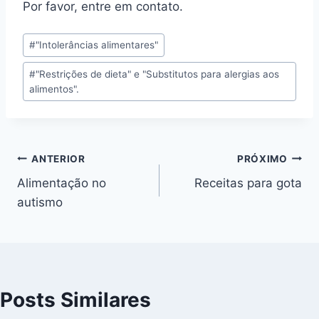
Por favor, entre em contato.
Tags
#
"Intolerâncias alimentares"
do
#
"Restrições de dieta" e "Substitutos para alergias aos
Post:
alimentos".
Navegação
ANTERIOR
PRÓXIMO
Alimentação no
Receitas para gota
de
autismo
Post
Posts Similares