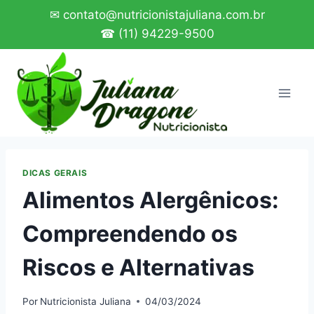
Pular
✉ contato@nutricionistajuliana.com.br
para
☎ (11) 94229-9500
o
Conteúdo
DICAS GERAIS
Alimentos Alergênicos:
Compreendendo os
Riscos e Alternativas
Por
Nutricionista Juliana
04/03/2024