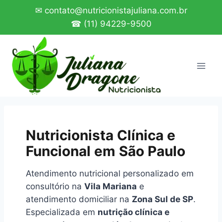
Pular
✉ contato@nutricionistajuliana.com.br
para
☎ (11) 94229-9500
o
Conteúdo
Nutricionista Clínica e
Funcional em São Paulo
Atendimento nutricional personalizado em
consultório na
Vila Mariana
e
atendimento domiciliar na
Zona Sul de SP
.
Especializada em
nutrição clínica e