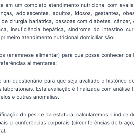
e em um completo atendimento nutricional com avalia
ianças, adolescentes, adultos, idosos, gestantes, obe
 de cirurgia bariátrica, pessoas com diabetes, câncer,
íaca, insuficiência hepática, síndrome do intestino cur
 primeiro atendimento nutricional domiciliar são:
os (anamnese alimentar) para que possa conhecer os h
eferências alimentares;
 um questionário para que seja avaliado o histórico 
boratoriais. Esta avaliação é finalizada com análise 
los e outras anomalias.
ificação do peso e da estatura, calcularemos o índice d
s circunferências corporais (circunferências do braço
al.