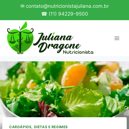
Pular
✉ contato@nutricionistajuliana.com.br
para
☎ (11) 94229-9500
o
Conteúdo
CARDÁPIOS, DIETAS E REGIMES