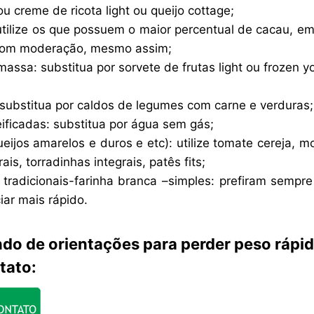
ou creme de ricota light ou queijo cottage;
utilize os que possuem o maior percentual de cacau, e
 com moderação, mesmo assim;
assa: substitua por sorvete de frutas light ou frozen y
substitua por caldos de legumes com carne e verduras;
ificadas: substitua por água sem gás;
ueijos amarelos e duros e etc): utilize tomate cereja, m
ais, torradinhas integrais, patês fits;
 tradicionais-farinha branca –simples: prefiram sempre
iar mais rápido.
ndo de orientações para perder peso rápid
tato: