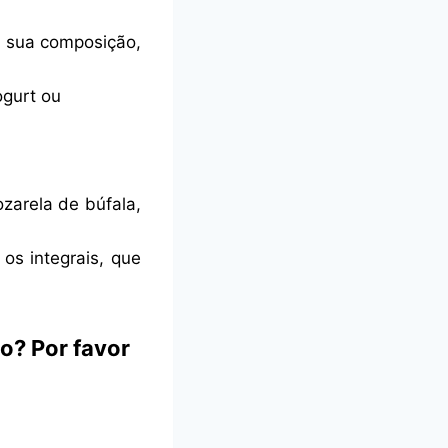
m sua composição,
ogurt ou
ozarela de búfala,
 os integrais, que
o? Por favor