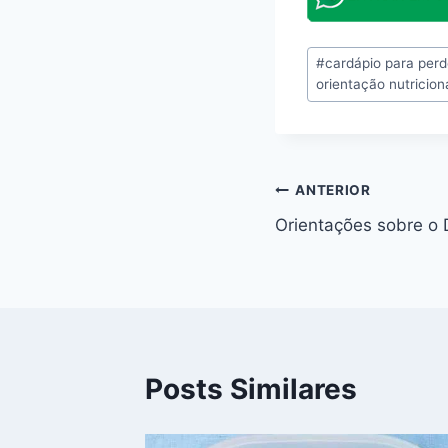
Tags
#
cardápio para perd
do
orientação nutricio
Post:
Navegação
ANTERIOR
Orientações sobre o 
de
Post
Posts Similares