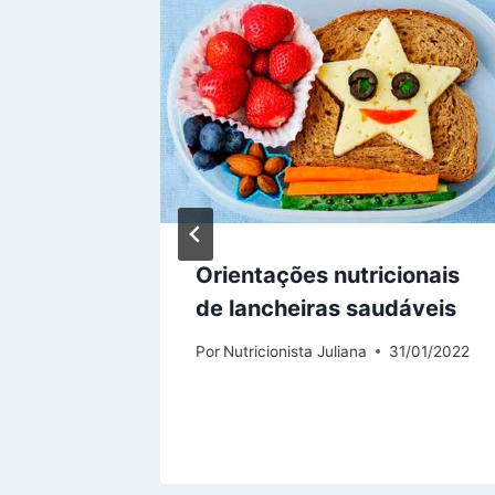
ta uma
Orientações nutricionais
vel
de lancheiras saudáveis
sistema
Por
Nutricionista Juliana
31/01/2022
2/07/2020