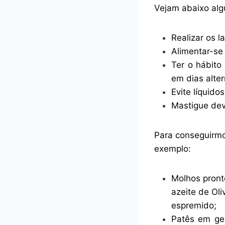
Vejam abaixo alg
Realizar os l
Alimentar-se
Ter o hábito
em dias alte
Evite líquido
Mastigue dev
Para conseguirmo
exemplo:
Molhos pront
azeite de Ol
espremido;
Patês em ger