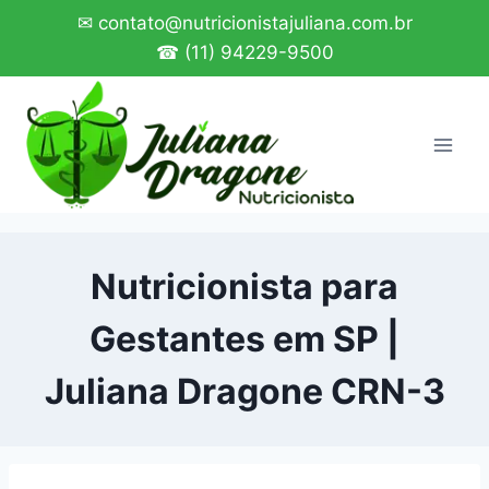
Pular
✉ contato@nutricionistajuliana.com.br
para
☎ (11) 94229-9500
o
Conteúdo
Nutricionista para
Gestantes em SP |
Juliana Dragone CRN-3