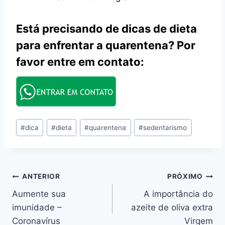
Está precisando de dicas de dieta
para enfrentar a quarentena? Por
favor entre em contato:
Tags
#
dica
#
dieta
#
quarentena
#
sedentarismo
do
Post:
Navegação
ANTERIOR
PRÓXIMO
Aumente sua
A importância do
de
imunidade –
azeite de oliva extra
Post
Coronavírus
Virgem