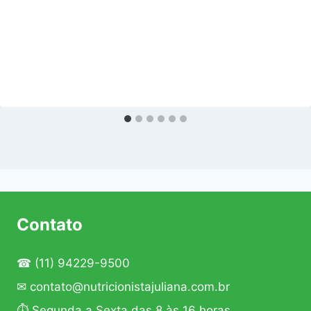
Contato
☎
(11) 94229-9500
✉
contato@nutricionistajuliana.com.br
⏱ Segunda a Sexta das 8 às 16 horas