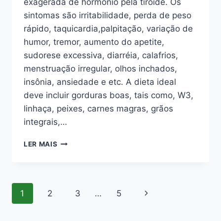
exagerada de hormônio pela tiróide. Os
sintomas são irritabilidade, perda de peso
rápido, taquicardia,palpitação, variação de
humor, tremor, aumento do apetite,
sudorese excessiva, diarréia, calafrios,
menstruação irregular, olhos inchados,
insônia, ansiedade e etc. A dieta ideal
deve incluir gorduras boas, tais como, W3,
linhaça, peixes, carnes magras, grãos
integrais,…
ORIENTAÇÃO
LER MAIS
NUTRICIONAL
NO
HIPERTIROIDISMO
Navegação
Página
1
2
3
…
5
da
Seguinte