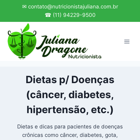
Pular
✉ contato@nutricionistajuliana.com.br
para
☎ (11) 94229-9500
o
Conteúdo
Dietas p/ Doenças
(câncer, diabetes,
hipertensão, etc.)
Dietas e dicas para pacientes de doenças
crônicas como câncer, diabetes, gota,