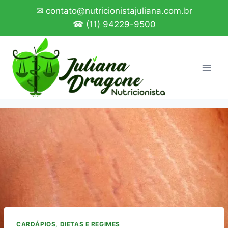
Pular
✉ contato@nutricionistajuliana.com.br
para
☎ (11) 94229-9500
o
Conteúdo
CARDÁPIOS, DIETAS E REGIMES