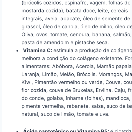
(brócolis cozidos, espinafre, vagem, folhas de
mostarda cozida), batata doce, leite, cereais
integrais, aveia, abacate, óleo de semente de
girassol, óleo de canola, óleo de milho, óleo d
Oliva, ovos, tomate, cenoura, banana, salmão,
pasta de amendoim e pistache seca.
Vitamina C:
estimula a produção de colágeno
melhora a condição do colágeno existente. Fo
alimentares: Abóbora, Acerola, Mamão papaia
Laranja, Limão, Melão, Brócolis, Morangos, M
Kiwi, Pimentão vermelho ou verde, Couve, co
flor cozida, couve de Bruxelas, Ervilha, Caju, f
do conde, goiaba, inhame (folhas), mandioca,
pimenta vermelha, rabanete, salsa, suco de la
natural, suco de limão, tomate e uva.
Ácido pantotênico ou Vitamina B5
:
é cicatri