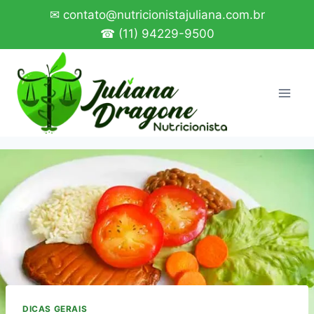
Pular
✉ contato@nutricionistajuliana.com.br
para
☎ (11) 94229-9500
o
Conteúdo
DICAS GERAIS