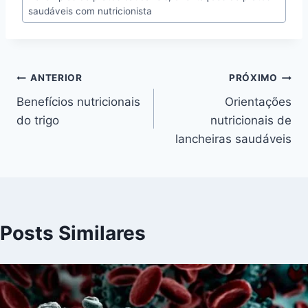
do
saudáveis com nutricionista
Post:
Navegação
ANTERIOR
PRÓXIMO
Benefícios nutricionais
Orientações
de
do trigo
nutricionais de
Post
lancheiras saudáveis
Posts Similares