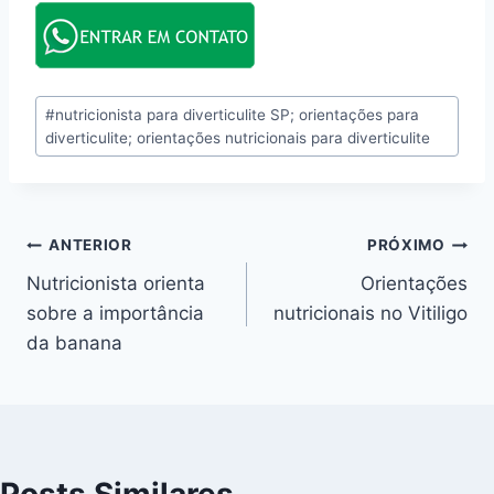
Tags
#
nutricionista para diverticulite SP; orientações para
do
diverticulite; orientações nutricionais para diverticulite
Post:
Navegação
ANTERIOR
PRÓXIMO
Nutricionista orienta
Orientações
de
sobre a importância
nutricionais no Vitiligo
Post
da banana
Posts Similares