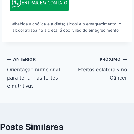
Tags
#
bebida alcoólica e a dieta; álcool e o emagrecimento; o
do
alcool atrapalha a dieta; álcool vilão do emagrecimento
Post:
Navegação
ANTERIOR
PRÓXIMO
Orientação nutricional
Efeitos colaterais no
de
para ter unhas fortes
Câncer
Post
e nutritivas
Posts Similares