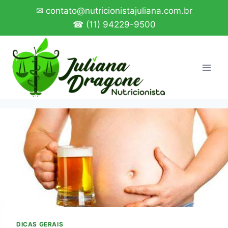
Pular
✉ contato@nutricionistajuliana.com.br
para
☎ (11) 94229-9500
o
Conteúdo
DICAS GERAIS