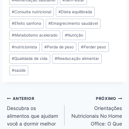
do
#
Consulta nutricional
#
Dieta equilibrada
Post:
#
Efeito sanfona
#
Emagrecimento saudável
#
Metabolismo acelerado
#
Nutrição
#
nutricionista
#
Perda de peso
#
Perder peso
#
Qualidade de vida
#
Reeducação alimentar
#
saúde
Navegação
ANTERIOR
PRÓXIMO
Descubra os
Orientações
de
alimentos que ajudam
Nutricionais No Home
Post
você a dormir melhor
Office: O Que