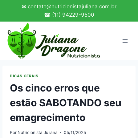
Pular
✉ contato@nutricionistajuliana.com.br
para
☎ (11) 94229-9500
o
Conteúdo
DICAS GERAIS
Os cinco erros que
estão SABOTANDO seu
emagrecimento
Por
Nutricionista Juliana
05/11/2025