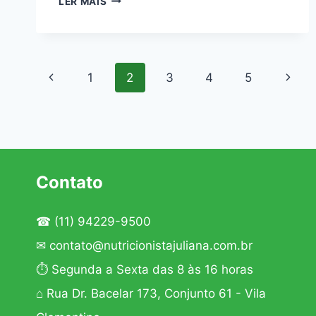
LER MAIS
ANTI-
STRESS
–
QUAIS
Navegação
ALIMENTOS
Página
Págin
1
2
3
4
5
DIMINUEM
da
E
Anterior
Segui
AUMENTAM
Página
O
STRESS
Contato
☎
(11) 94229-9500
✉
contato@nutricionistajuliana.com.br
⏱ Segunda a Sexta das 8 às 16 horas
⌂ Rua Dr. Bacelar 173, Conjunto 61 - Vila