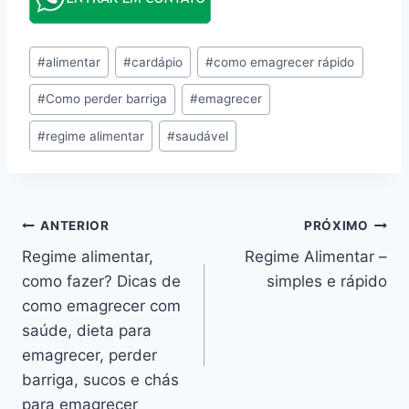
Tags
#
alimentar
#
cardápio
#
como emagrecer rápido
do
#
Como perder barriga
#
emagrecer
Post:
#
regime alimentar
#
saudável
Navegação
ANTERIOR
PRÓXIMO
Regime alimentar,
Regime Alimentar –
de
como fazer? Dicas de
simples e rápido
Post
como emagrecer com
saúde, dieta para
emagrecer, perder
barriga, sucos e chás
para emagrecer