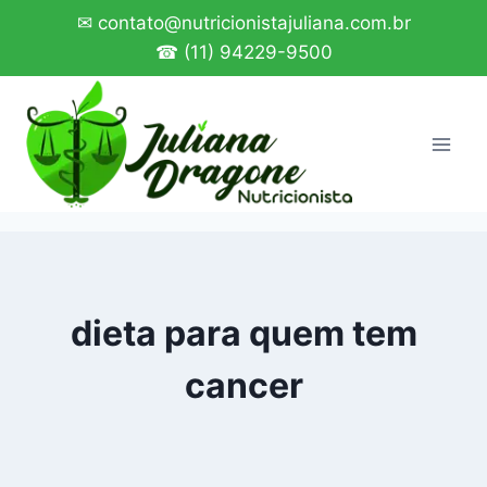
Pular
✉ contato@nutricionistajuliana.com.br
para
☎ (11) 94229-9500
o
Conteúdo
dieta para quem tem
cancer