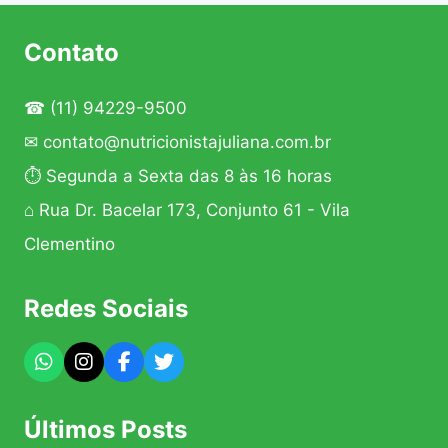
QUE
É?
Contato
E
AS
FASES?
☎
(11) 94229-9500
CARDÁPIO
✉
contato@nutricionistajuliana.com.br
E
RECEITAS
⏱ Segunda a Sexta das 8 às 16 horas
|
NUTRICIONISTA
⌂ Rua Dr. Bacelar 173, Conjunto 61 - Vila
JULIANA
Clementino
Redes Sociais
Últimos Posts