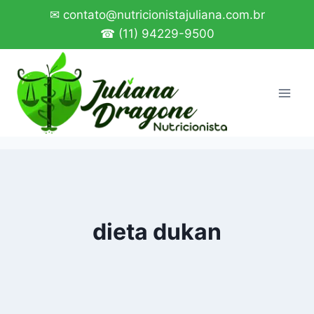
Pular
✉ contato@nutricionistajuliana.com.br
para
☎ (11) 94229-9500
o
Conteúdo
dieta dukan