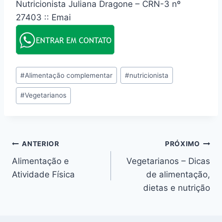
Nutricionista Juliana Dragone – CRN-3 nº
27403 :: Emai
Tags
#
Alimentação complementar
#
nutricionista
do
#
Vegetarianos
Post:
Navegação
ANTERIOR
PRÓXIMO
Alimentação e
Vegetarianos – Dicas
de
Atividade Física
de alimentação,
Post
dietas e nutrição