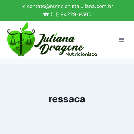
Pular
✉ contato@nutricionistajuliana.com.br
para
☎ (11) 94229-9500
o
Conteúdo
ressaca