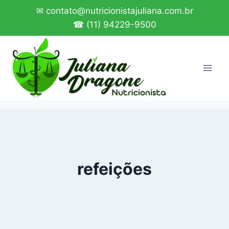
Pular
✉ contato@nutricionistajuliana.com.br
para
☎ (11) 94229-9500
o
Conteúdo
refeições