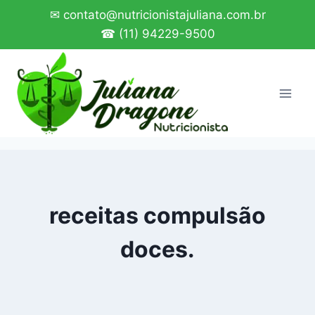
Pular
✉ contato@nutricionistajuliana.com.br
para
☎ (11) 94229-9500
o
Conteúdo
receitas compulsão
doces.