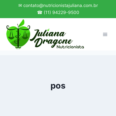
Pular
✉ contato@nutricionistajuliana.com.br
para
☎ (11) 94229-9500
o
Conteúdo
pos