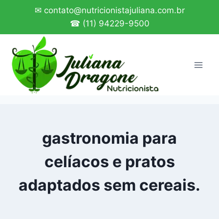
Pular
✉ contato@nutricionistajuliana.com.br
para
☎ (11) 94229-9500
o
Conteúdo
gastronomia para
celíacos e pratos
adaptados sem cereais.