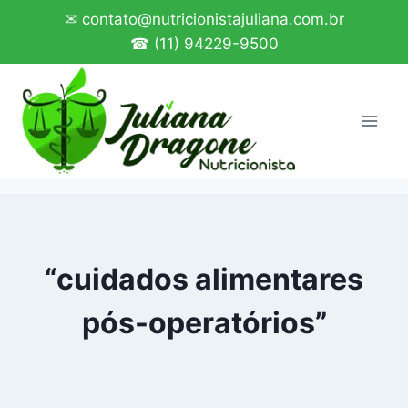
Pular
✉ contato@nutricionistajuliana.com.br
para
☎ (11) 94229-9500
o
Conteúdo
“cuidados alimentares
pós-operatórios”