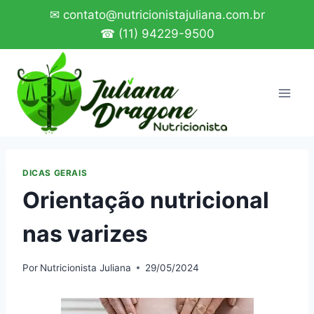
Pular
✉ contato@nutricionistajuliana.com.br
para
☎ (11) 94229-9500
o
Conteúdo
DICAS GERAIS
Orientação nutricional
nas varizes
Por
Nutricionista Juliana
29/05/2024